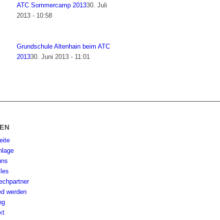
ATC Sommercamp 2013
30. Juli
2013 - 10:58
Grundschule Altenhain beim ATC
2013
30. Juni 2013 - 11:01
TEN
eite
nlage
uns
lles
echpartner
ied werden
ng
kt