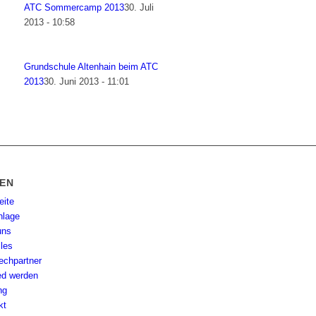
ATC Sommercamp 2013
30. Juli
2013 - 10:58
Grundschule Altenhain beim ATC
2013
30. Juni 2013 - 11:01
TEN
eite
nlage
uns
lles
echpartner
ied werden
ng
kt