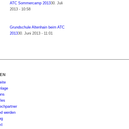
ATC Sommercamp 2013
30. Juli
2013 - 10:58
Grundschule Altenhain beim ATC
2013
30. Juni 2013 - 11:01
TEN
eite
nlage
uns
lles
echpartner
ied werden
ng
kt