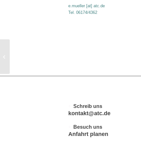
e.mueller [at] atc.de
Tel. 06174/4362
2. ATC Open 2018 – LK
Turnier
Schreib uns
kontakt@atc.de
Besuch uns
Anfahrt planen