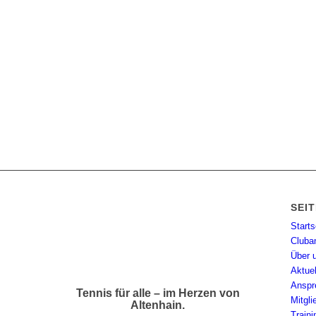
SEI
Starts
Cluba
Über 
Aktue
Anspr
Tennis für alle – im Herzen von
Mitgl
Altenhain.
Traini