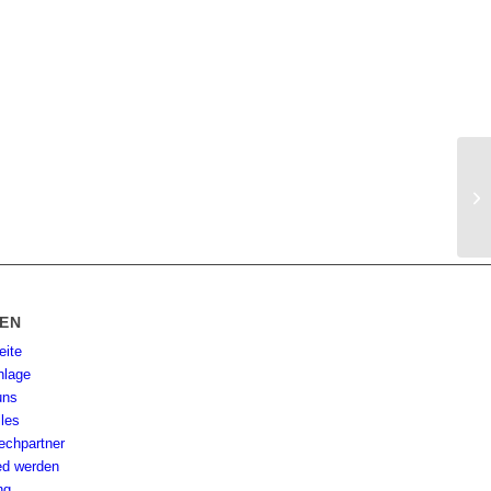
TEN
eite
nlage
uns
lles
echpartner
ied werden
ng