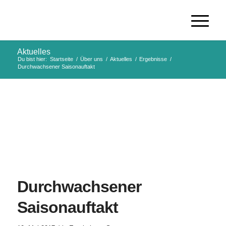
Aktuelles
Du bist hier:
Startseite
/
Über uns
/
Aktuelles
/
Ergebnisse
/
Durchwachsener Saisonauftakt
Durchwachsener
Saisonauftakt